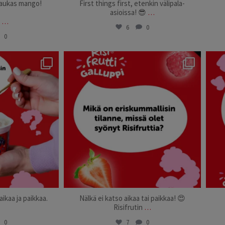
ukas mango!
First things first, etenkin välipala-
asioissa! 😎
…
i
…
6
0
0
suomi
risifrutti_suomi
3
Sep 29
aikaa ja paikkaa.
Nälkä ei katso aikaa tai paikkaa! 😍
Risifrutin
…
0
7
0