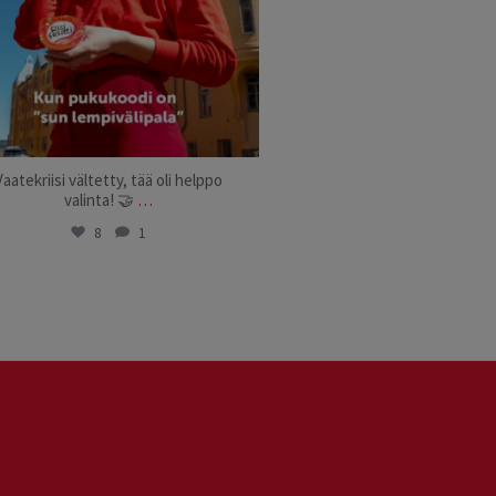
Vaatekriisi vältetty, tää oli helppo
valinta! 🤝
…
8
1