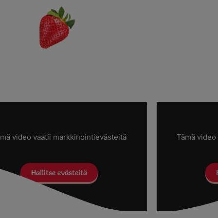
mä video vaatii markkinointievästeitä
Tämä video 
Hallitse evästeitä