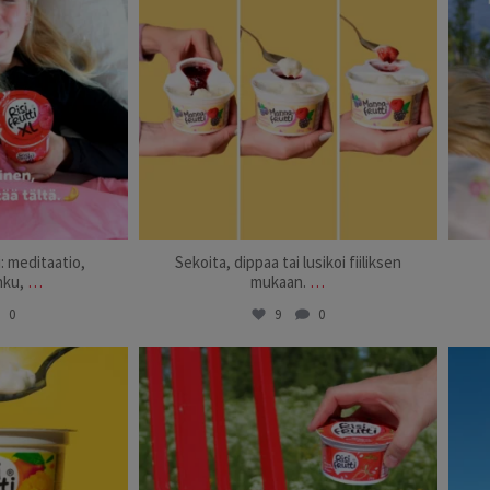
: meditaatio,
Sekoita, dippaa tai lusikoi fiiliksen
hku,
…
mukaan.
…
0
9
0
suomi
risifrutti_suomi
2
Jun 26