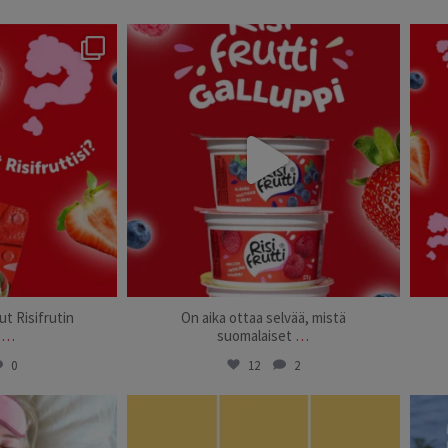
suomi
risifrutti_suomi
3
Aug 21
t Risifrutin
On aika ottaa selvää, mistä
…
suomalaiset
…
0
12
2
suomi
risifrutti_suomi
1
Jul 23