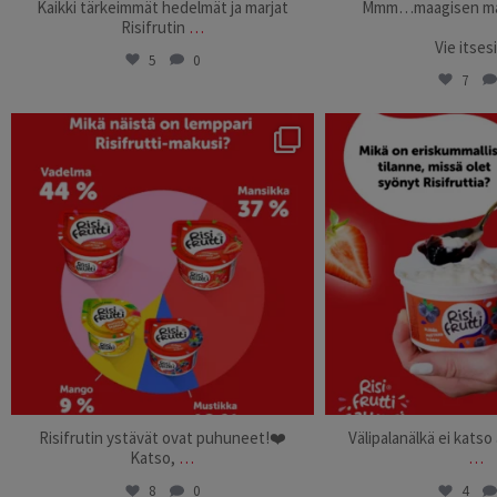
Kaikki tärkeimmät hedelmät ja marjat
Mmm…maagisen ma
Risifrutin
…
Vie itses
5
0
7
risifrutti_suomi
risifrutti_
Oct 8
Oct 
Risifrutin ystävät ovat puhuneet!❤️
Välipalanälkä ei katso 
Katso,
…
…
8
0
4