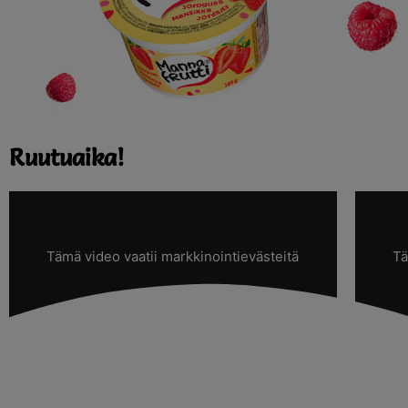
Ruutuaika!
Tämä video vaatii markkinointievästeitä
Tä
Hallitse evästeitä