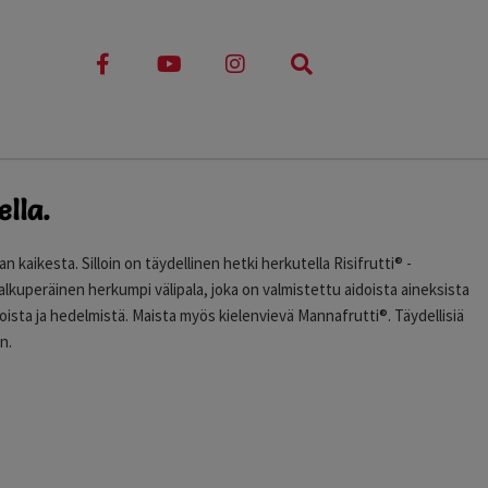
lla.
n kaikesta. Silloin on täydellinen hetki herkutella Risifrutti® -
 ja alkuperäinen herkumpi välipala, joka on valmistettu aidoista aineksista
joista ja hedelmistä. Maista myös kielenvievä Mannafrutti®. Täydellisiä
n.