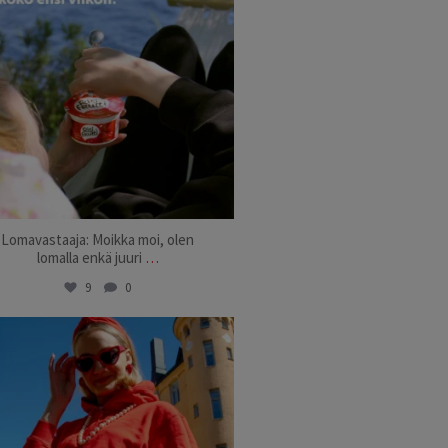
Lomavastaaja: Moikka moi, olen
lomalla enkä juuri
…
9
0
risifrutti_suomi
Jun 18