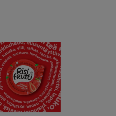
risifrutti_suomi
Oct 14