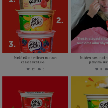
Minkä näistä valitset mukaan
Muiden aamurutiini
kesäseikkailulle?
…
jääkylmä sui
12
5
8
risifrutti_suomi
risifrutti_
Jul 9
Jul 