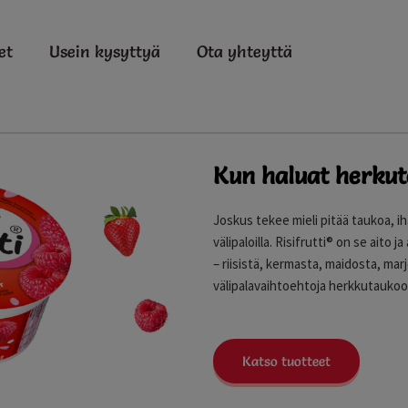
et
Usein kysyttyä
Ota yhteyttä
Kun haluat herkute
Joskus tekee mieli pitää taukoa, iha
välipaloilla. Risifrutti® on se aito
yteläisestä riisivanukkaasta sekä mannavanukkaasta.
– riisistä, kermasta, maidosta, mar
välipalavaihtoehtoja herkkutaukoo
Katso tuotteet