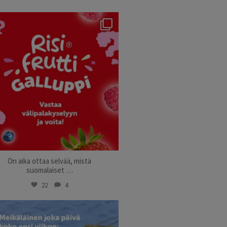
risifrutti_suomi
Aug 15
On aika ottaa selvää, mistä
suomalaiset
…
22
4
risifrutti_suomi
Jul 14