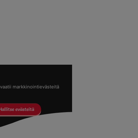
vaatii markkinointievästeitä
Hallitse evästeitä