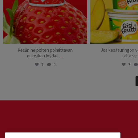
Kesän helpoiten poimittavan
Jos kesäauringon vo
mansikan löydät
…
tältä se
7
0
7