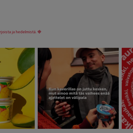
rjoista ja hedelmistä. 🍓
suomi
risifrutti_suomi
21
Oct 17