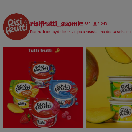
risifrutti_suomi
659
3,243
Risifrutti on täydellinen välipala riisistä, maidosta sekä ma
risifrutti_suomi
risifrutti_
Oct 28
Oct 