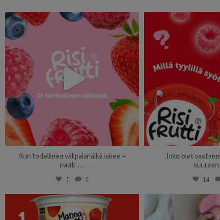
risifrutti_suomi
risifrutti_
Sep 17
Sep 
Kun todellinen välipalanälkä iskee –
Joko olet vastannu
nauti
…
suureen
7
0
14
risifrutti_suomi
risifrutti_
Aug 8
Aug 