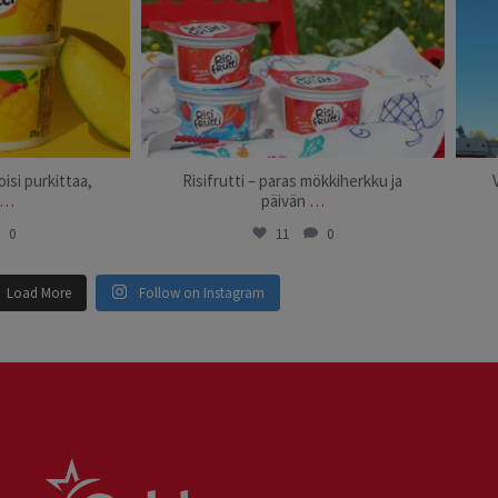
isi purkittaa,
Risifrutti – paras mökkiherkku ja
…
päivän
…
0
11
0
Load More
Follow on Instagram