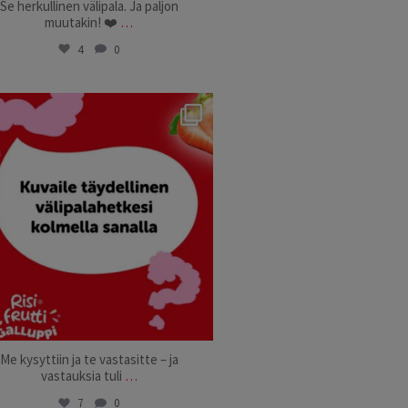
Se herkullinen välipala. Ja paljon
muutakin! ❤️
…
4
0
risifrutti_suomi
Sep 24
Me kysyttiin ja te vastasitte – ja
vastauksia tuli
…
7
0